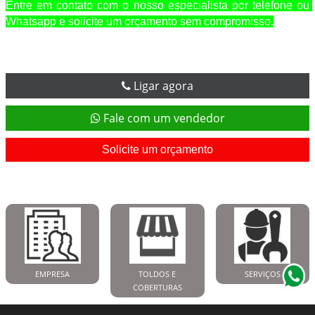
Entre em contato com o nosso especialista por telefone ou 
Whatsapp e solicite um orçamento sem compromisso.
Ligar agora
Fale com um vendedor
Solicite um orçamento
EMPRESA
TOLDOS E
SERVIÇOS
COBERTURAS